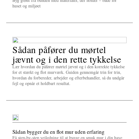
Byg grønt fra bunden med materialer, der holder – både for
huset og miljøet
Sådan påfører du mørtel
jævnt og i den rette tykkelse
Lær hvordan du påfører mørtel jævnt og i den korrekte tykkelse
for et stærkt og flot murværk. Guiden gennemgår trin for trin,
hvordan du forbereder, arbejder og efterbehandler, så du undgår
fejl og opnår et holdbart resultat.
Sådan bygger du en flot mur uden erfaring
Få step-by-step vejledning til at bygge en smuk mur i din have