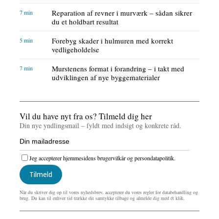
Reparation af revner i murværk – sådan sikrer
7 min
du et holdbart resultat
Forebyg skader i hulmuren med korrekt
5 min
vedligeholdelse
Murstenens format i forandring – i takt med
7 min
udviklingen af nye byggematerialer
Vil du have nyt fra os? Tilmeld dig her
Din nye yndlingsmail – fyldt med indsigt og konkrete råd.
Jeg accepterer hjemmesidens brugervilkår og persondatapolitik.
Tilmeld
Når du skriver dig op til vores nyhedsbrev, accepterer du vores regler for databehandling og
brug. Du kan til enhver tid trække dit samtykke tilbage og afmelde dig med ét klik.