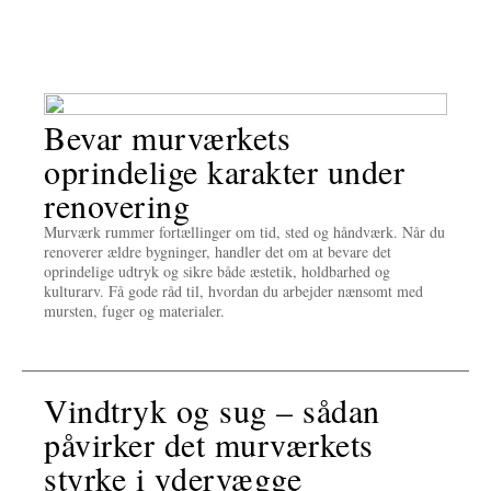
Bevar murværkets
oprindelige karakter under
renovering
Murværk rummer fortællinger om tid, sted og håndværk. Når du
renoverer ældre bygninger, handler det om at bevare det
oprindelige udtryk og sikre både æstetik, holdbarhed og
kulturarv. Få gode råd til, hvordan du arbejder nænsomt med
mursten, fuger og materialer.
Vindtryk og sug – sådan
påvirker det murværkets
styrke i ydervægge