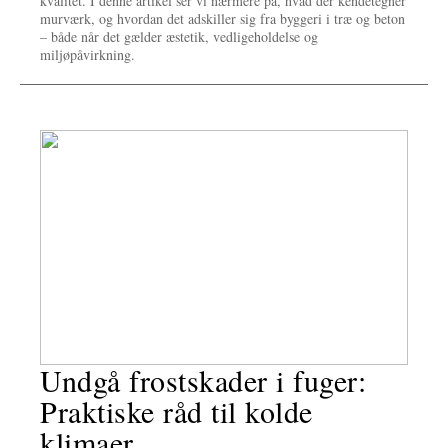
kvalitet. I denne artikel ser vi nærmere på, hvad der kendetegner
murværk, og hvordan det adskiller sig fra byggeri i træ og beton
– både når det gælder æstetik, vedligeholdelse og
miljøpåvirkning.
Undgå frostskader i fuger:
Praktiske råd til kolde
klimaer