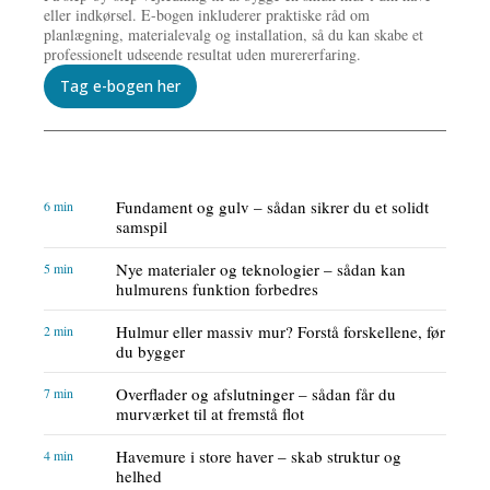
eller indkørsel. E-bogen inkluderer praktiske råd om
planlægning, materialevalg og installation, så du kan skabe et
professionelt udseende resultat uden murererfaring.
Tag e-bogen her
Fundament og gulv – sådan sikrer du et solidt
6 min
samspil
Nye materialer og teknologier – sådan kan
5 min
hulmurens funktion forbedres
Hulmur eller massiv mur? Forstå forskellene, før
2 min
du bygger
Overflader og afslutninger – sådan får du
7 min
murværket til at fremstå flot
Havemure i store haver – skab struktur og
4 min
helhed