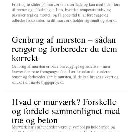
Frost og tø slider på murværkets overflade og kan med tiden føre
til revner og afskalninger. Læs, hvordan temperaturudsving
påvirker tegl og mørtel, og få gode råd til at forebygge og
udbedre frostskader, så dit murværk holder sig sundt og stærkt.
Genbrug af mursten – sådan
rengør og forbereder du dem
korrekt
Genbrug af mursten er både bæredygtigt og æstetisk – men
kræver den rette fremgangsmåde. Lær hvordan du vurderer,
renser og forbereder gamle mursten, så de kan bruges sikkert og
smukt i dit næste byggeprojekt.
Hvad er murværk? Forskelle
og fordele sammenlignet med
træ og beton
Murværk har i århundreder været et symbol på holdbarhed og