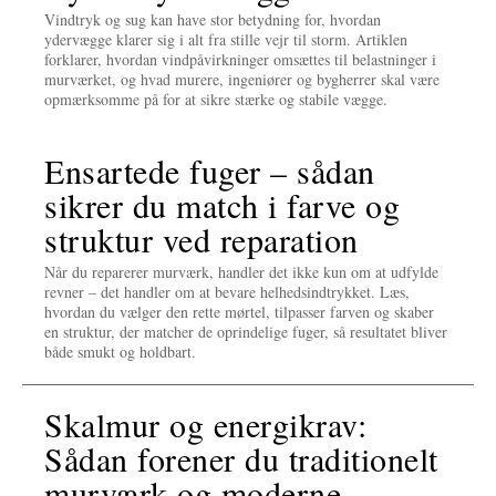
Vindtryk og sug kan have stor betydning for, hvordan
ydervægge klarer sig i alt fra stille vejr til storm. Artiklen
forklarer, hvordan vindpåvirkninger omsættes til belastninger i
murværket, og hvad murere, ingeniører og bygherrer skal være
opmærksomme på for at sikre stærke og stabile vægge.
Ensartede fuger – sådan
sikrer du match i farve og
struktur ved reparation
Når du reparerer murværk, handler det ikke kun om at udfylde
revner – det handler om at bevare helhedsindtrykket. Læs,
hvordan du vælger den rette mørtel, tilpasser farven og skaber
en struktur, der matcher de oprindelige fuger, så resultatet bliver
både smukt og holdbart.
Skalmur og energikrav:
Sådan forener du traditionelt
murværk og moderne