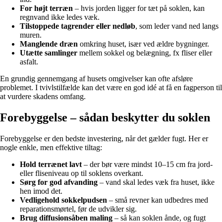
For højt terræn
– hvis jorden ligger for tæt på soklen, kan
regnvand ikke ledes væk.
Tilstoppede tagrender eller nedløb
, som leder vand ned langs
muren.
Manglende dræn
omkring huset, især ved ældre bygninger.
Utætte samlinger
mellem sokkel og belægning, fx fliser eller
asfalt.
En grundig gennemgang af husets omgivelser kan ofte afsløre
problemet. I tvivlstilfælde kan det være en god idé at få en fagperson til
at vurdere skadens omfang.
Forebyggelse – sådan beskytter du soklen
Forebyggelse er den bedste investering, når det gælder fugt. Her er
nogle enkle, men effektive tiltag:
Hold terrænet lavt
– der bør være mindst 10–15 cm fra jord-
eller fliseniveau op til soklens overkant.
Sørg for god afvanding
– vand skal ledes væk fra huset, ikke
hen imod det.
Vedligehold sokkelpudsen
– små revner kan udbedres med
reparationsmørtel, før de udvikler sig.
Brug diffusionsåben maling
– så kan soklen ånde, og fugt