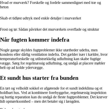
Hvad er murværk? Forskelle og fordele sammenlignet med træ og
beton
Skab et tidløst udtryk med enkle detaljer i murværket
Frost og tø: Sådan påvirker det murværkets overflade og struktur
Når fugten kommer indefra
Nogle gange skyldes fugtproblemer ikke utætheder udefra, men
kondens eller dårlig ventilation indefra. Det gælder især i kældre, hvor
temperaturforskelle og utilstrækkelig udluftning kan skabe fugtige
vægge. Sørg for regelmæssig udluftning, og undgå at placere møbler
helt op ad kolde ydervægge.
Et sundt hus starter fra bunden
En tæt og velholdt sokkel er afgørende for et sundt indeklima og et
holdbart hus. Ved at kombinere forebyggelse, regelmæssig inspektion
og hurtig reparation kan du undgå de fleste fugtproblemer. Det kræver
lidt opmærksomhed – men det betaler sig i længden.