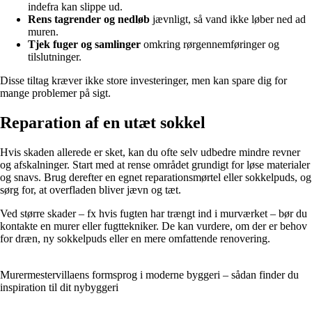
indefra kan slippe ud.
Rens tagrender og nedløb
jævnligt, så vand ikke løber ned ad
muren.
Tjek fuger og samlinger
omkring rørgennemføringer og
tilslutninger.
Disse tiltag kræver ikke store investeringer, men kan spare dig for
mange problemer på sigt.
Reparation af en utæt sokkel
Hvis skaden allerede er sket, kan du ofte selv udbedre mindre revner
og afskalninger. Start med at rense området grundigt for løse materialer
og snavs. Brug derefter en egnet reparationsmørtel eller sokkelpuds, og
sørg for, at overfladen bliver jævn og tæt.
Ved større skader – fx hvis fugten har trængt ind i murværket – bør du
kontakte en murer eller fugttekniker. De kan vurdere, om der er behov
for dræn, ny sokkelpuds eller en mere omfattende renovering.
Murermestervillaens formsprog i moderne byggeri – sådan finder du
inspiration til dit nybyggeri