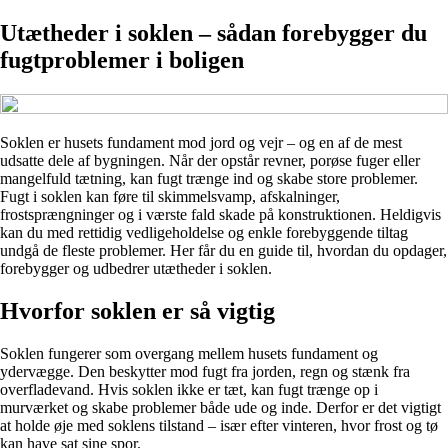
Utætheder i soklen – sådan forebygger du
fugtproblemer i boligen
Soklen er husets fundament mod jord og vejr – og en af de mest
udsatte dele af bygningen. Når der opstår revner, porøse fuger eller
mangelfuld tætning, kan fugt trænge ind og skabe store problemer.
Fugt i soklen kan føre til skimmelsvamp, afskalninger,
frostsprængninger og i værste fald skade på konstruktionen. Heldigvis
kan du med rettidig vedligeholdelse og enkle forebyggende tiltag
undgå de fleste problemer. Her får du en guide til, hvordan du opdager,
forebygger og udbedrer utætheder i soklen.
Hvorfor soklen er så vigtig
Soklen fungerer som overgang mellem husets fundament og
ydervægge. Den beskytter mod fugt fra jorden, regn og stænk fra
overfladevand. Hvis soklen ikke er tæt, kan fugt trænge op i
murværket og skabe problemer både ude og inde. Derfor er det vigtigt
at holde øje med soklens tilstand – især efter vinteren, hvor frost og tø
kan have sat sine spor.