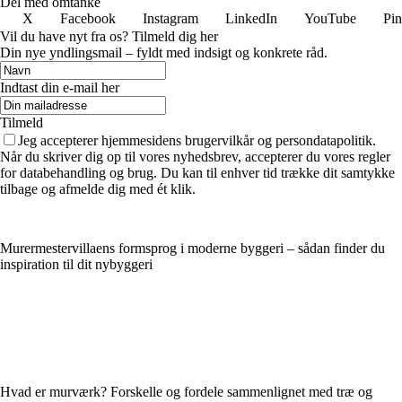
Del med omtanke
X
Facebook
Instagram
LinkedIn
YouTube
Pin
Vil du have nyt fra os? Tilmeld dig her
Din nye yndlingsmail – fyldt med indsigt og konkrete råd.
Indtast din e-mail her
Tilmeld
Jeg accepterer hjemmesidens brugervilkår og persondatapolitik.
Når du skriver dig op til vores nyhedsbrev, accepterer du vores regler
for databehandling og brug. Du kan til enhver tid trække dit samtykke
tilbage og afmelde dig med ét klik.
Murermestervillaens formsprog i moderne byggeri – sådan finder du
inspiration til dit nybyggeri
Hvad er murværk? Forskelle og fordele sammenlignet med træ og