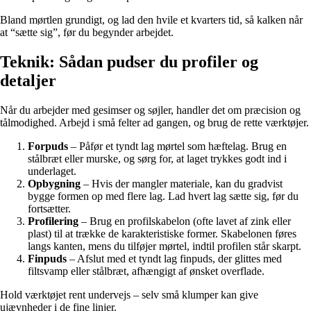
Bland mørtlen grundigt, og lad den hvile et kvarters tid, så kalken når
at “sætte sig”, før du begynder arbejdet.
Teknik: Sådan pudser du profiler og
detaljer
Når du arbejder med gesimser og søjler, handler det om præcision og
tålmodighed. Arbejd i små felter ad gangen, og brug de rette værktøjer.
Forpuds
– Påfør et tyndt lag mørtel som hæftelag. Brug en
stålbræt eller murske, og sørg for, at laget trykkes godt ind i
underlaget.
Opbygning
– Hvis der mangler materiale, kan du gradvist
bygge formen op med flere lag. Lad hvert lag sætte sig, før du
fortsætter.
Profilering
– Brug en profilskabelon (ofte lavet af zink eller
plast) til at trække de karakteristiske former. Skabelonen føres
langs kanten, mens du tilføjer mørtel, indtil profilen står skarpt.
Finpuds
– Afslut med et tyndt lag finpuds, der glittes med
filtsvamp eller stålbræt, afhængigt af ønsket overflade.
Hold værktøjet rent undervejs – selv små klumper kan give
ujævnheder i de fine linjer.