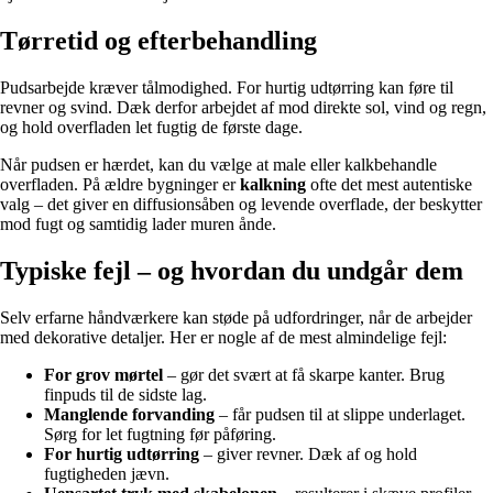
Tørretid og efterbehandling
Pudsarbejde kræver tålmodighed. For hurtig udtørring kan føre til
revner og svind. Dæk derfor arbejdet af mod direkte sol, vind og regn,
og hold overfladen let fugtig de første dage.
Når pudsen er hærdet, kan du vælge at male eller kalkbehandle
overfladen. På ældre bygninger er
kalkning
ofte det mest autentiske
valg – det giver en diffusionsåben og levende overflade, der beskytter
mod fugt og samtidig lader muren ånde.
Typiske fejl – og hvordan du undgår dem
Selv erfarne håndværkere kan støde på udfordringer, når de arbejder
med dekorative detaljer. Her er nogle af de mest almindelige fejl:
For grov mørtel
– gør det svært at få skarpe kanter. Brug
finpuds til de sidste lag.
Manglende forvanding
– får pudsen til at slippe underlaget.
Sørg for let fugtning før påføring.
For hurtig udtørring
– giver revner. Dæk af og hold
fugtigheden jævn.