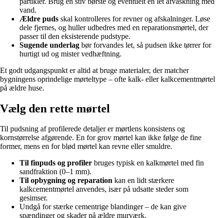
partikler. Brug en stiv børste og eventuelt en let afvaskning med
vand.
Ældre puds
skal kontrolleres for revner og afskalninger. Løse
dele fjernes, og huller udbedres med en reparationsmørtel, der
passer til den eksisterende pudstype.
Sugende underlag
bør forvandes let, så pudsen ikke tørrer for
hurtigt ud og mister vedhæftning.
Et godt udgangspunkt er altid at bruge materialer, der matcher
bygningens oprindelige mørteltype – ofte kalk- eller kalkcementmørtel
på ældre huse.
Vælg den rette mørtel
Til pudsning af profilerede detaljer er mørtlens konsistens og
kornstørrelse afgørende. En for grov mørtel kan ikke følge de fine
former, mens en for blød mørtel kan revne eller smuldre.
Til finpuds og profiler
bruges typisk en kalkmørtel med fin
sandfraktion (0–1 mm).
Til opbygning og reparation
kan en lidt stærkere
kalkcementmørtel anvendes, især på udsatte steder som
gesimser.
Undgå for stærke cementrige blandinger – de kan give
spændinger og skader på ældre murværk.