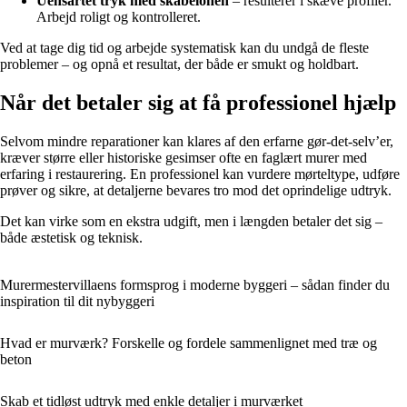
Uensartet tryk med skabelonen
– resulterer i skæve profiler.
Arbejd roligt og kontrolleret.
Ved at tage dig tid og arbejde systematisk kan du undgå de fleste
problemer – og opnå et resultat, der både er smukt og holdbart.
Når det betaler sig at få professionel hjælp
Selvom mindre reparationer kan klares af den erfarne gør-det-selv’er,
kræver større eller historiske gesimser ofte en faglært murer med
erfaring i restaurering. En professionel kan vurdere mørteltype, udføre
prøver og sikre, at detaljerne bevares tro mod det oprindelige udtryk.
Det kan virke som en ekstra udgift, men i længden betaler det sig –
både æstetisk og teknisk.
Murermestervillaens formsprog i moderne byggeri – sådan finder du
inspiration til dit nybyggeri
Hvad er murværk? Forskelle og fordele sammenlignet med træ og
beton
Skab et tidløst udtryk med enkle detaljer i murværket