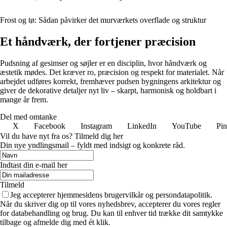
Frost og tø: Sådan påvirker det murværkets overflade og struktur
Et håndværk, der fortjener præcision
Pudsning af gesimser og søjler er en disciplin, hvor håndværk og
æstetik mødes. Det kræver ro, præcision og respekt for materialet. Når
arbejdet udføres korrekt, fremhæver pudsen bygningens arkitektur og
giver de dekorative detaljer nyt liv – skarpt, harmonisk og holdbart i
mange år frem.
Del med omtanke
X
Facebook
Instagram
LinkedIn
YouTube
Pin
Vil du have nyt fra os? Tilmeld dig her
Din nye yndlingsmail – fyldt med indsigt og konkrete råd.
Indtast din e-mail her
Tilmeld
Jeg accepterer hjemmesidens brugervilkår og persondatapolitik.
Når du skriver dig op til vores nyhedsbrev, accepterer du vores regler
for databehandling og brug. Du kan til enhver tid trække dit samtykke
tilbage og afmelde dig med ét klik.