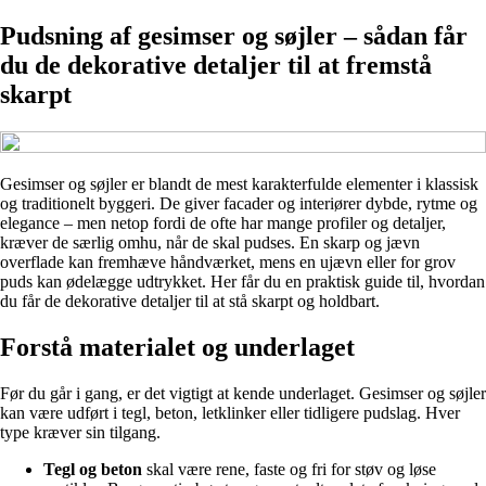
Pudsning af gesimser og søjler – sådan får
du de dekorative detaljer til at fremstå
skarpt
Gesimser og søjler er blandt de mest karakterfulde elementer i klassisk
og traditionelt byggeri. De giver facader og interiører dybde, rytme og
elegance – men netop fordi de ofte har mange profiler og detaljer,
kræver de særlig omhu, når de skal pudses. En skarp og jævn
overflade kan fremhæve håndværket, mens en ujævn eller for grov
puds kan ødelægge udtrykket. Her får du en praktisk guide til, hvordan
du får de dekorative detaljer til at stå skarpt og holdbart.
Forstå materialet og underlaget
Før du går i gang, er det vigtigt at kende underlaget. Gesimser og søjler
kan være udført i tegl, beton, letklinker eller tidligere pudslag. Hver
type kræver sin tilgang.
Tegl og beton
skal være rene, faste og fri for støv og løse